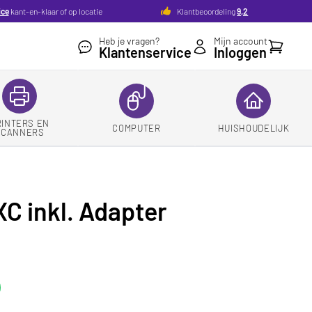
ice
kant-en-klaar of op locatie
Klantbeoordeling
9,2
Heb je vragen?
Mijn account
Winkelw
Klantenservice
Inloggen
RINTERS EN
COMPUTER
HUISHOUDELIJK
SCANNERS
C inkl. Adapter