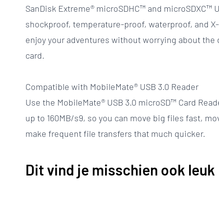
SanDisk Extreme® microSDHC™ and microSDXC™ UH
shockproof, temperature-proof, waterproof, and X-
enjoy your adventures without worrying about the 
card.
Compatible with MobileMate® USB 3.0 Reader
Use the MobileMate® USB 3.0 microSD™ Card Reader
up to 160MB/s9, so you can move big files fast, move 
make frequent file transfers that much quicker.
Dit vind je misschien ook leuk