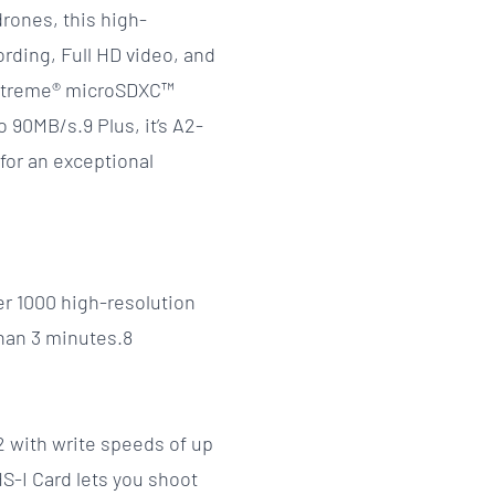
rones, this high-
ding, Full HD video, and
Extreme® microSDXC™
 90MB/s.9 Plus, it’s A2-
for an exceptional
er 1000 high-resolution
than 3 minutes.8
 with write speeds of up
-I Card lets you shoot