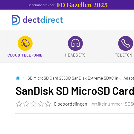
Genomineerd voor
CLOUD TELEFONIE
HEADSETS
TELEFONI
SD MicroSD Card 256GB SanDisk Extreme SDXC inkl. Adapt
SanDisk SD MicroSD Card
0 beoordelingen
Artikelnummer: SD
De beoordeling van dit product is
0.0
van de 5