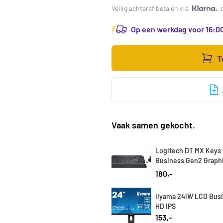
Veilig achteraf betalen via
Op een werkdag voor 16:00
T
Vaak samen gekocht.
Logitech DT MX Keys 
Business Gen2 Graph
180,-
Iiyama 24iW LCD Busi
HD IPS
153,-