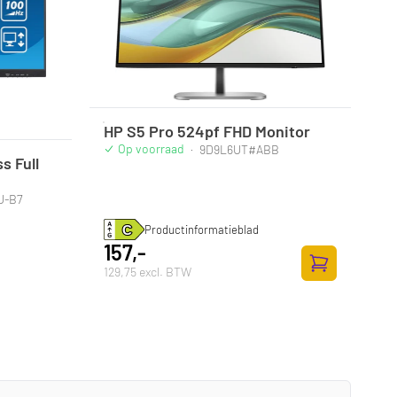
HP S5 Pro 524pf FHD Monitor
Op voorraad
·
9D9L6UT#ABB
s Full
U-B7
Productinformatieblad
157,-
129,75 excl. BTW
Toevoegen aan