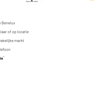
Toevoegen a
e Benelux
aar of op locatie
zakelijke markt
lefoon
*
ie