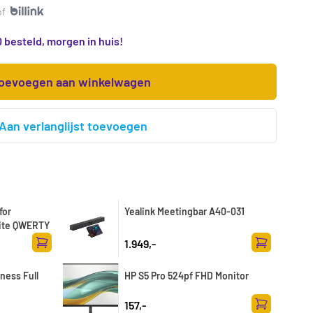
of
 besteld, morgen in huis!
oevoegen aan winkelwagen
Aan verlanglijst toevoegen
for
Yealink Meetingbar A40-031
ite QWERTY
1.949,-
Toevoegen aan winkelwagen
Toevoegen a
ness Full
HP S5 Pro 524pf FHD Monitor
157,-