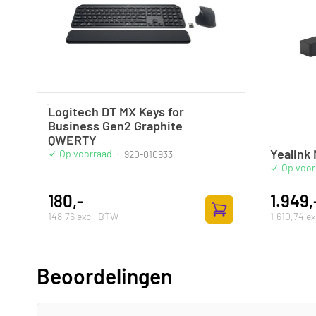
Logitech DT MX Keys for
Business Gen2 Graphite
QWERTY
Yealink
Op voorraad
·
920-010933
Op voor
180,-
1.949,
148,76 excl. BTW
1.610,74 e
Toevoegen aan winke
Beoordelingen