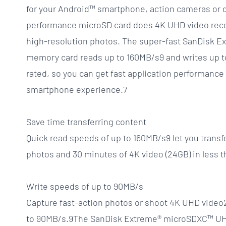
for your Android™ smartphone, action cameras or d
performance microSD card does 4K UHD video recor
high-resolution photos. The super-fast SanDisk 
memory card reads up to 160MB/s9 and writes up to
rated, so you can get fast application performance 
smartphone experience.7
Save time transferring content
Quick read speeds of up to 160MB/s9 let you transf
photos and 30 minutes of 4K video (24GB) in less 
Write speeds of up to 90MB/s
Capture fast-action photos or shoot 4K UHD video2
to 90MB/s.9The SanDisk Extreme® microSDXC™ UHS