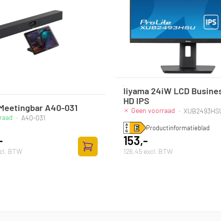
Iiyama 24iW LCD Busines
HD IPS
 Meetingbar A40-031
Geen voorraad
·
XUB2493HS
raad
·
A40-031
Productinformatieblad
-
153,-
xcl. BTW
126,45 excl. BTW
lwagen
Toevoegen aan winkelwagen