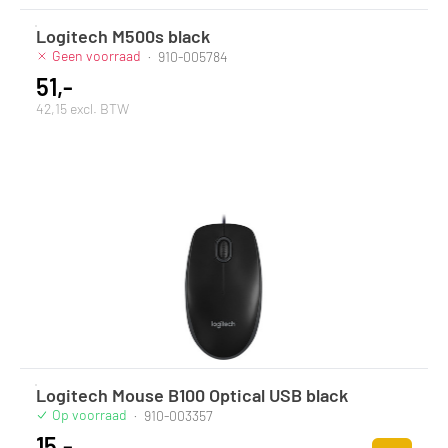
Logitech M500s black
Geen voorraad
·
910-005784
51,-
42,15 excl. BTW
Logitech Mouse B100 Optical USB black
Op voorraad
·
910-003357
15,-