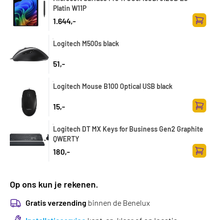
Platin W11P
1.644,-
Toevoe
Logitech M500s black
51,-
Logitech Mouse B100 Optical USB black
15,-
Toevoe
Logitech DT MX Keys for Business Gen2 Graphite
QWERTY
180,-
Toevoe
Op ons kun je rekenen.
Gratis verzending
binnen de Benelux