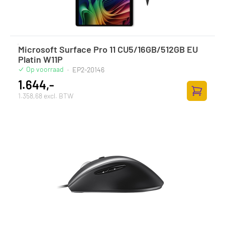
Microsoft Surface Pro 11 CU5/16GB/512GB EU
Platin W11P
Op voorraad
·
EP2-20146
1.644,-
1.358,68 excl. BTW
Toevoege