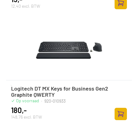
12,40 excl. BTW
Toevoege
Logitech DT MX Keys for Business Gen2
Graphite QWERTY
Op voorraad
·
920-010933
180,-
148,76 excl. BTW
Toevoege