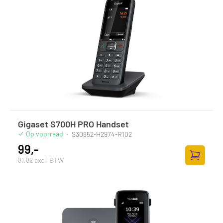
Gigaset S700H PRO Handset
Op voorraad
·
S30852-H2974-R102
99,-
81,82 excl. BTW
Toevoege