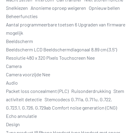
Snelkiezen Anonieme oproep weigeren Opnieuw bellen
Beheerfuncties
Aantal programmeerbare toetsen 6 Upgraden van firmware
mogelijk
Beeldscherm
Beeldscherm LCD Beeldschermdiagonaal 8,89 cm (3.5")
Resolutie 480 x 320 Pixels Touchscreen Nee
Camera
Camera voorzijde Nee
Audio
Packet loss concealment (PLC) Ruisonderdrukking Stem
activiteit detectie Stemcodecs G.711a, G.711u, G.722,
G.723.1, G.726, G.729ab Comfort noise generation (CNG)
Echo annulatie
Design
Type product IP Phone Handset type Handset met snoer