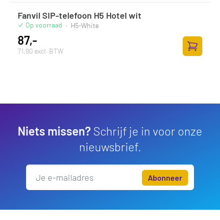
Fanvil SIP-telefoon H5 Hotel wit
Op voorraad
·
H5-White
87,-
71,90 excl. BTW
Toevoege
Niets missen?
Schrijf je in voor onze
nieuwsbrief.
Abonneer