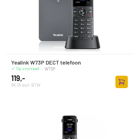
Yealink W73P DECT telefoon
Op voorraad
·
W73P
119,-
98,35 excl. BTW
Toevoege