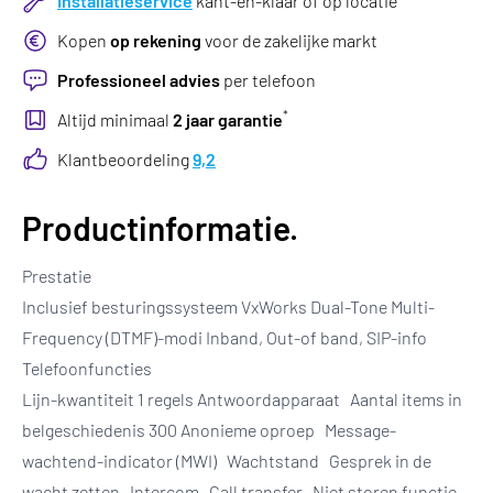
Installatieservice
kant-en-klaar of op locatie
Kopen
op rekening
voor de zakelijke markt
Professioneel advies
per telefoon
*
Altijd minimaal
2 jaar garantie
Klantbeoordeling
9,2
Productinformatie.
Prestatie
Inclusief besturingssysteem VxWorks Dual-Tone Multi-
Frequency (DTMF)-modi Inband, Out-of band, SIP-info
Telefoonfuncties
Lijn-kwantiteit 1 regels Antwoordapparaat Aantal items in
belgeschiedenis 300 Anonieme oproep Message-
wachtend-indicator (MWI) Wachtstand Gesprek in de
wacht zetten Intercom Call transfer Niet storen functie