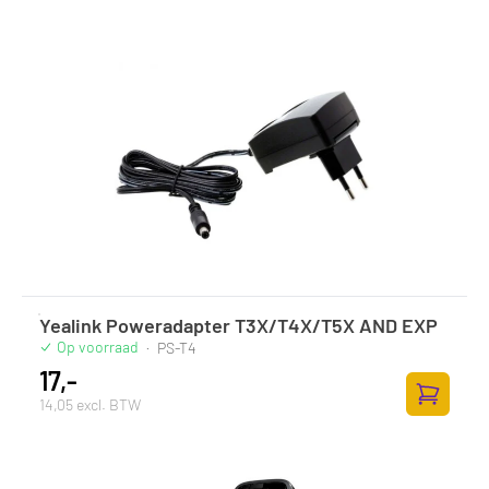
Yealink Poweradapter T3X/T4X/T5X AND EXP
Op voorraad
·
PS-T4
17,-
14,05 excl. BTW
Toevoege