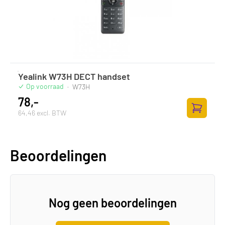
Yealink W73H DECT handset
Op voorraad
·
W73H
78,-
64,46 excl. BTW
Toevoege
Beoordelingen
Nog geen beoordelingen