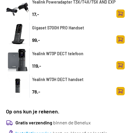
Yealink Poweradapter T3X/T4X/T5X AND EXP
17,-
Toevoe
Gigaset S700H PRO Handset
99,-
Toevoe
Yealink W73P DECT telefoon
119,-
Toevoe
Yealink W73H DECT handset
78,-
Toevoe
Op ons kun je rekenen.
Gratis verzending
binnen de Benelux