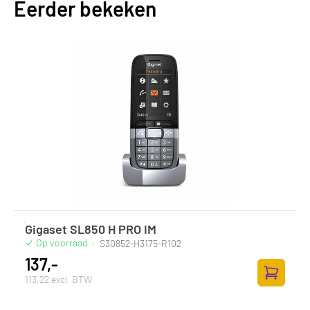
Eerder bekeken
Gigaset SL850 H PRO IM
Op voorraad
·
S30852-H3175-R102
137,-
113,22 excl. BTW
Toevoege