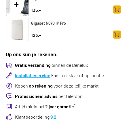
135,-
Toevoe
Gigaset N670 IP Pro
123,-
Toevoe
Op ons kun je rekenen.
Gratis verzending
binnen de Benelux
Installatieservice
kant-en-klaar of op locatie
Kopen
op rekening
voor de zakelijke markt
Professioneel advies
per telefoon
*
Altijd minimaal
2 jaar garantie
Klantbeoordeling
9,2