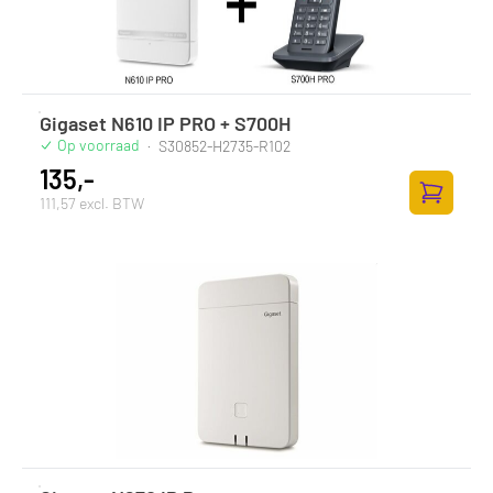
Gigaset N610 IP PRO + S700H
Op voorraad
·
S30852-H2735-R102
135,-
111,57 excl. BTW
Toevoege