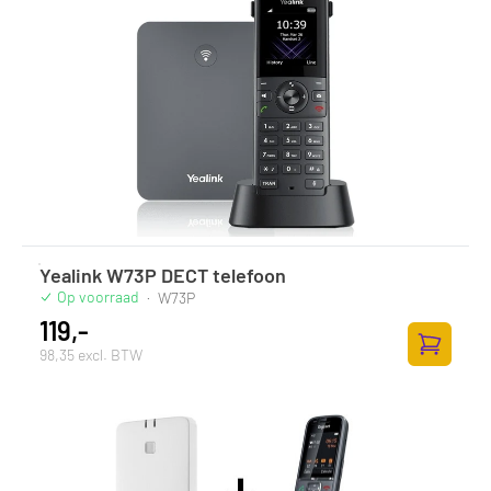
Yealink W73P DECT telefoon
Op voorraad
·
W73P
119,-
98,35 excl. BTW
Toevoege