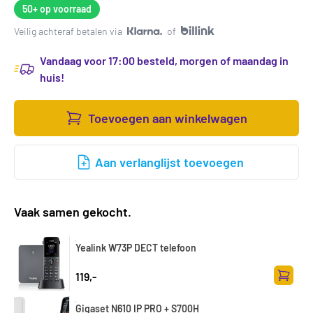
50+
op voorraad
Veilig achteraf betalen via
of
Vandaag voor 17:00 besteld, morgen of maandag in
huis!
Toevoegen aan winkelwagen
Aan verlanglijst toevoegen
Vaak samen gekocht.
Yealink W73P DECT telefoon
119,-
Toevoe
Gigaset N610 IP PRO + S700H