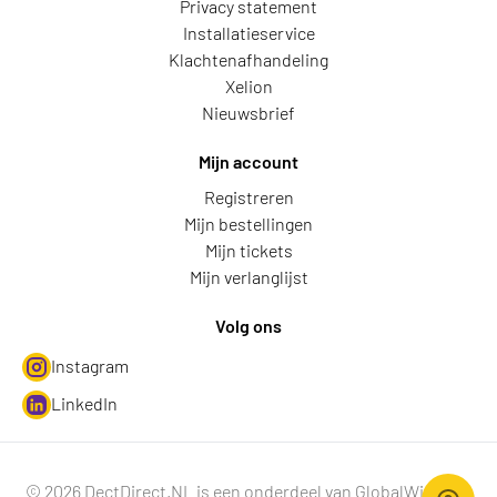
Privacy statement
Installatieservice
Klachtenafhandeling
Xelion
Nieuwsbrief
Mijn account
Registreren
Mijn bestellingen
Mijn tickets
Mijn verlanglijst
Volg ons
Instagram
LinkedIn
© 2026 DectDirect.NL is een onderdeel van GlobalWire B.V.