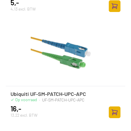
5,-
4,13 excl. BTW
Toevoege
Ubiquiti UF-SM-PATCH-UPC-APC
Op voorraad
·
UF-SM-PATCH-UPC-APC
16,-
13,22 excl. BTW
Toevoege