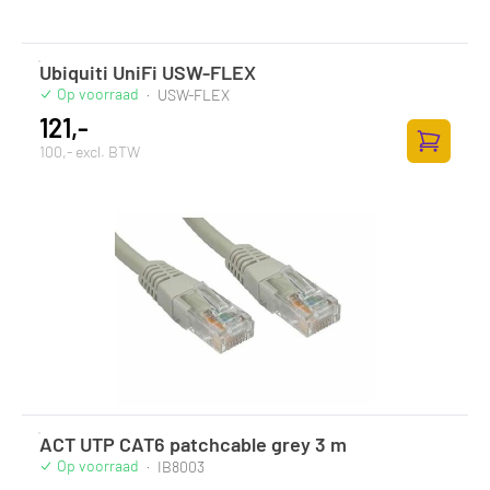
Ubiquiti UniFi USW-FLEX
Op voorraad
·
USW-FLEX
121,-
100,- excl. BTW
Toevoege
ACT UTP CAT6 patchcable grey 3 m
Op voorraad
·
IB8003