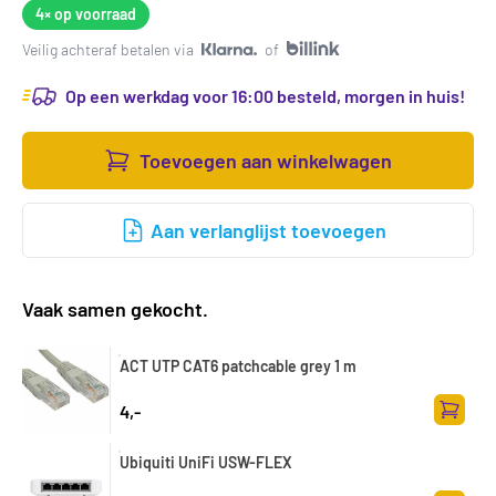
4×
op voorraad
Veilig achteraf betalen via
of
Op een werkdag voor 16:00 besteld, morgen in huis!
Toevoegen aan winkelwagen
Aan verlanglijst toevoegen
Vaak samen gekocht.
ACT UTP CAT6 patchcable grey 1 m
4,-
Toevoe
Ubiquiti UniFi USW-FLEX