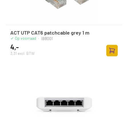
ACT UTP CAT6 patchcable grey 1 m
Op voorraad
·
IB8001
4,-
3,31 excl. BTW
Toevoege