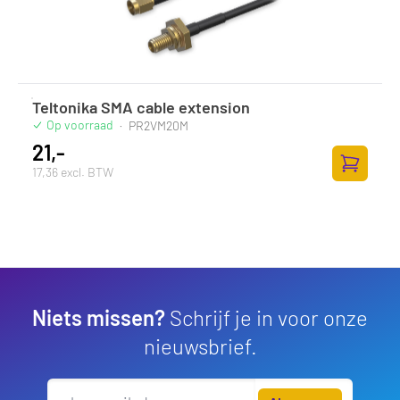
Teltonika SMA cable extension
Op voorraad
·
PR2VM20M
21,-
17,36 excl. BTW
Toevoege
Niets missen?
Schrijf je in voor onze
nieuwsbrief.