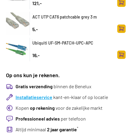
121,-
Toevoe
ACT UTP CAT6 patchcable grey 3 m
5,-
Toevoe
Ubiquiti UF-SM-PATCH-UPC-APC
16,-
Toevoe
Op ons kun je rekenen.
Gratis verzending
binnen de Benelux
Installatieservice
kant-en-klaar of op locatie
Kopen
op rekening
voor de zakelijke markt
Professioneel advies
per telefoon
*
Altijd minimaal
2 jaar garantie