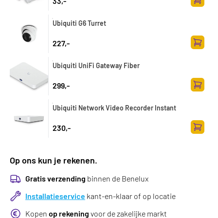
33,-
Toevoe
Ubiquiti G6 Turret
227,-
Toevoe
Ubiquiti UniFi Gateway Fiber
299,-
Toevoe
Ubiquiti Network Video Recorder Instant
230,-
Toevoe
Op ons kun je rekenen.
Gratis verzending
binnen de Benelux
Installatieservice
kant-en-klaar of op locatie
Kopen
op rekening
voor de zakelijke markt