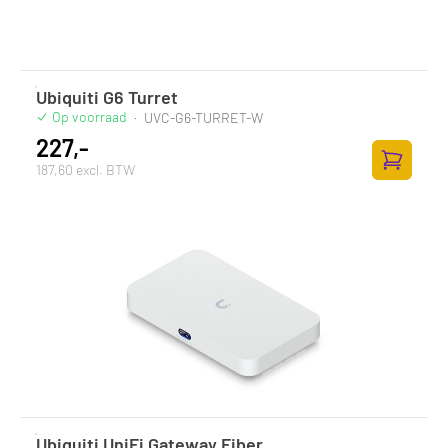
Ubiquiti G6 Turret
Op voorraad
·
UVC-G6-TURRET-W
227,-
187,60 excl. BTW
Toevoege
Ubiquiti UniFi Gateway Fiber