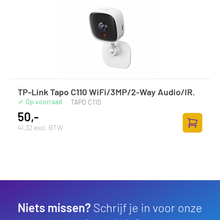
TP-Link Tapo C110 WiFi/3MP/2-Way Audio/IR.
Op voorraad
·
TAPO C110
50,-
41,32 excl. BTW
Toevoege
Niets missen?
Schrijf je in voor onze