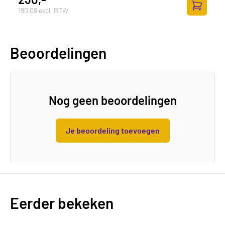
190,08 excl. BTW
Toevoege
Beoordelingen
Nog geen beoordelingen
Je beoordeling toevoegen
Eerder bekeken