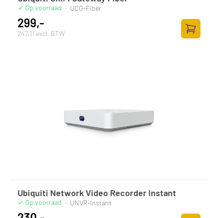
Op voorraad
·
UCG-Fiber
299,-
247,11 excl. BTW
Toevoege
Ubiquiti Network Video Recorder Instant
Op voorraad
·
UNVR-Instant
230,-