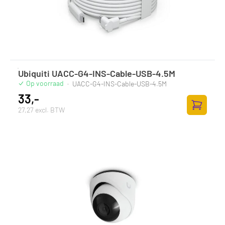
Ubiquiti UACC-G4-INS-Cable-USB-4.5M
Op voorraad
·
UACC-G4-INS-Cable-USB-4.5M
33,-
27,27 excl. BTW
Toevoege