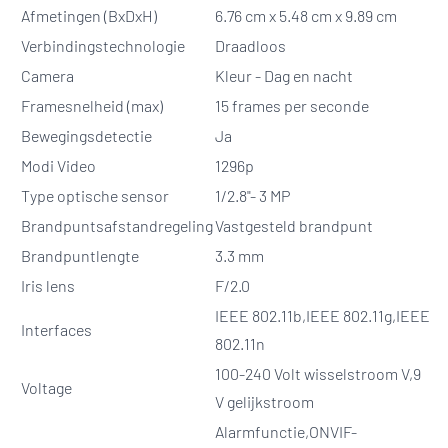
Afmetingen (BxDxH)
6.76 cm x 5.48 cm x 9.89 cm
Verbindingstechnologie
Draadloos
Camera
Kleur - Dag en nacht
Framesnelheid (max)
15 frames per seconde
Bewegingsdetectie
Ja
Modi Video
1296p
Type optische sensor
1/2.8"- 3 MP
Brandpuntsafstandregeling
Vastgesteld brandpunt
Brandpuntlengte
3.3 mm
Iris lens
F/2.0
IEEE 802.11b,IEEE 802.11g,IEEE
Interfaces
802.11n
100-240 Volt wisselstroom V,9
Voltage
V gelijkstroom
Alarmfunctie,ONVIF-