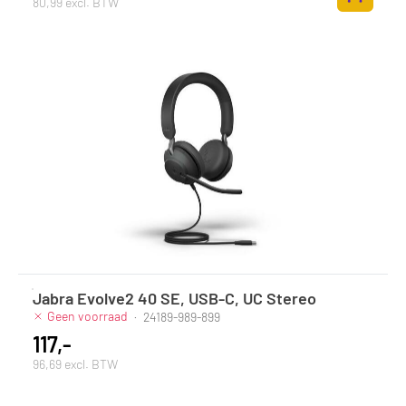
80,99 excl. BTW
Toevoege
Jabra Evolve2 40 SE, USB-C, UC Stereo
Geen voorraad
·
24189-989-899
117,-
96,69 excl. BTW