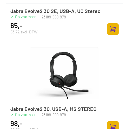
Jabra Evolve2 30 SE, USB-A, UC Stereo
Op voorraad
·
23189-989-979
65,-
53,72 excl. BTW
Toevoege
Jabra Evolve2 30, USB-A, MS STEREO
Op voorraad
·
23189-999-979
98,-