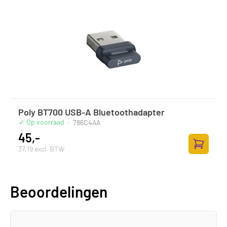
Poly BT700 USB-A Bluetoothadapter
Op voorraad
·
786C4AA
45,-
37,19 excl. BTW
Toevoege
Beoordelingen