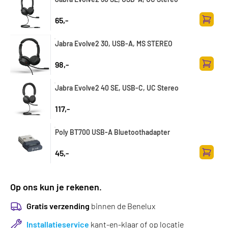
65,-
Toevoe
Jabra Evolve2 30, USB-A, MS STEREO
98,-
Toevoe
Jabra Evolve2 40 SE, USB-C, UC Stereo
117,-
Poly BT700 USB-A Bluetoothadapter
45,-
Toevoe
Op ons kun je rekenen.
Gratis verzending
binnen de Benelux
Installatieservice
kant-en-klaar of op locatie