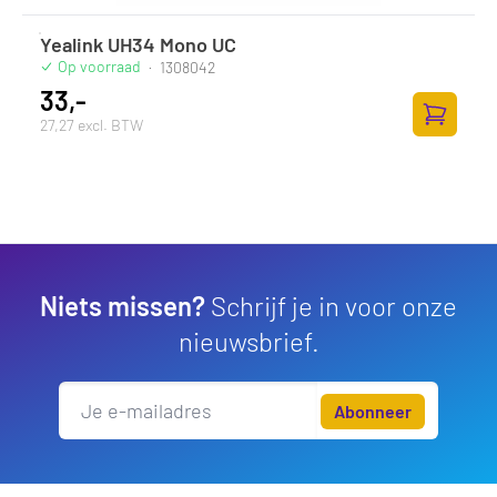
Yealink UH34 Mono UC
Op voorraad
·
1308042
33,-
27,27 excl. BTW
Toevoege
Niets missen?
Schrijf je in voor onze
nieuwsbrief.
Abonneer