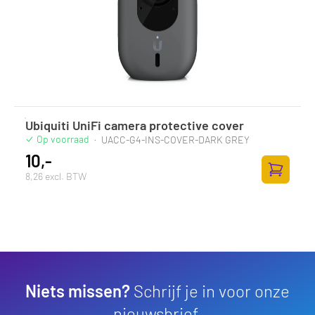
Ubiquiti UniFi camera protective cover
Op voorraad
·
UACC-G4-INS-COVER-DARK GREY
10,-
8,26 excl. BTW
Toevoege
Niets missen?
Schrijf je in voor onze
nieuwsbrief.