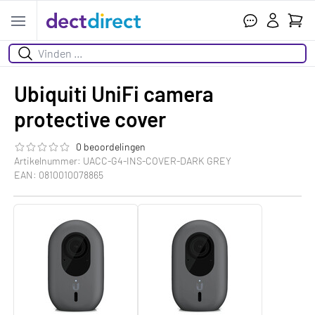
Wink
Open menu
Zoeken
Ubiquiti UniFi camera
protective cover
0 beoordelingen
De beoordeling van dit product is
0.0
van de 5
Artikelnummer: UACC-G4-INS-COVER-DARK GREY
EAN: 0810010078865