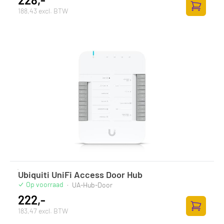
188,43 excl. BTW
Toevoege
Ubiquiti UniFi Access Door Hub
Op voorraad
·
UA-Hub-Door
222,-
183,47 excl. BTW
Toevoege