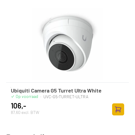
Ubiquiti Camera G5 Turret Ultra White
Op voorraad
·
UVC-G5-TURRET-ULTRA
106,-
87,60 excl. BTW
Toevoege