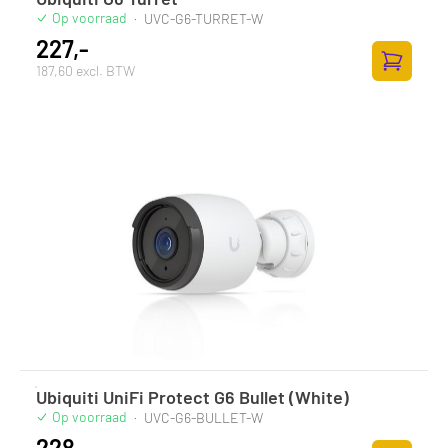
Op voorraad
·
UVC-G6-TURRET-W
227,-
187,60 excl. BTW
Toevoege
Ubiquiti UniFi Protect G6 Bullet (White)
Op voorraad
·
UVC-G6-BULLET-W
228,-