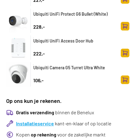
Toevoe
Ubiquiti UniFi Protect G6 Bullet (White)
228,-
Toevoe
Ubiquiti UniFi Access Door Hub
222,-
Toevoe
Ubiquiti Camera G5 Turret Ultra White
106,-
Toevoe
Op ons kun je rekenen.
Gratis verzending
binnen de Benelux
Installatieservice
kant-en-klaar of op locatie
Kopen
op rekening
voor de zakelijke markt