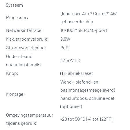
Systeem
Quad-core Arm® Cortex®-A53
Processor:
gebaseerde chip
Netwerkinterface:
10/100 MbE RJ45-poort
Max. stroomverbruik:
9.9W
Stroomvoorziening:
PoE
Ondersteund
37–57V DC
spanningsbereik:
Knop:
(1) Fabrieksreset
Wand-, plafond- en
paalmontage (meegeleverd)
Montage:
Aansluitdoos, schuine voet
(optioneel)
Omgevingstemperatuur
-20 tot 50° C (-4 tot 122° F)
tijdens gebruik: