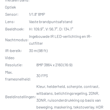
Optiek
Sensor:
1/1.8" 8MP
Lens:
Vaste brandpuntsafstand
Beeldhoek:
H: 109.9°, V: 56.7°, D: 134.1°
Ingebouwde IR LED-verlichting en IR-
Nachtmodus:
cutfilter
IR-bereik:
30 m (98 ft)
Video
Resolutie:
8MP 3864 x 2160 (16:9)
Max.
30 FPS
framesnelheid:
Kleur, helderheid, scherpte, contrast,
witbalans, belichtingsregeling, 2DNR,
Beeldinstellingen:
3DNR, ruisonderdrukking op basis van
beweging, maskering, tekstoverlay, HDR