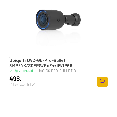
Ubiquiti UVC-G6-Pro-Bullet
8MP/4K/30FPS/PoE+/IR/IP66
Op voorraad
·
UVC-G6-PRO-BULLET-B
498,-
411,57 excl. BTW
Toevoege