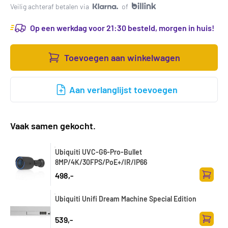
Veilig achteraf betalen via
of
Op een werkdag voor 21:30 besteld, morgen in huis!
Toevoegen aan winkelwagen
Aan verlanglijst toevoegen
Vaak samen gekocht.
Ubiquiti UVC-G6-Pro-Bullet
8MP/4K/30FPS/PoE+/IR/IP66
498,-
Toevoe
Ubiquiti Unifi Dream Machine Special Edition
539,-