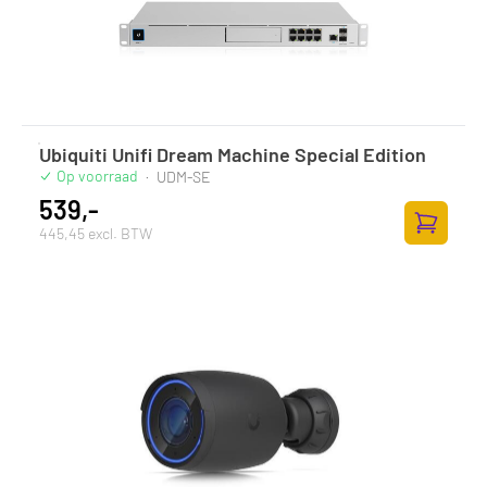
Ubiquiti Unifi Dream Machine Special Edition
Op voorraad
·
UDM-SE
539,-
445,45 excl. BTW
Toevoege