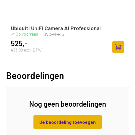
Ubiquiti UniFi Camera AI Professional
Op voorraad
·
UVC-AI-Pro
525,-
433,88 excl. BTW
Toevoege
Beoordelingen
Nog geen beoordelingen
Je beoordeling toevoegen