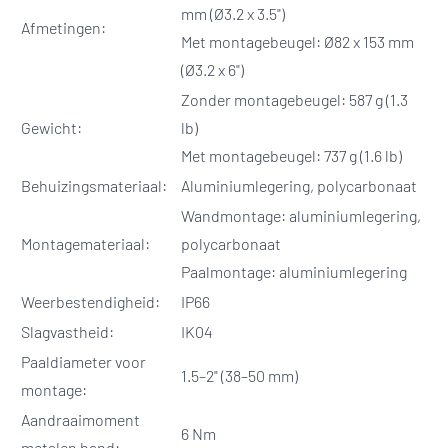
mm (Ø3.2 x 3.5")
Afmetingen:
Met montagebeugel: Ø82 x 153 mm
(Ø3.2 x 6")
Zonder montagebeugel: 587 g (1.3
Gewicht:
lb)
Met montagebeugel: 737 g (1.6 lb)
Behuizingsmateriaal:
Aluminiumlegering, polycarbonaat
Wandmontage: aluminiumlegering,
Montagemateriaal:
polycarbonaat
Paalmontage: aluminiumlegering
Weerbestendigheid:
IP66
Slagvastheid:
IK04
Paaldiameter voor
1.5–2" (38–50 mm)
montage:
Aandraaimoment
6 Nm
metalen band: