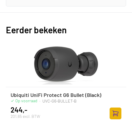
Eerder bekeken
Ubiquiti UniFi Protect G6 Bullet (Black)
Op voorraad
·
UVC-G6-BULLET-B
244,-
201,65 excl. BTW
Toevoege