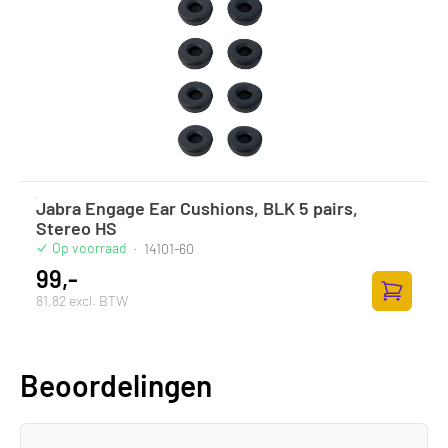
Jabra Engage Ear Cushions, BLK 5 pairs,
Stereo HS
Op voorraad
·
14101-60
99,-
81,82 excl. BTW
Toevoege
Beoordelingen