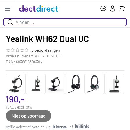
Wink
Open menu
Zoeken
Yealink WH62 Dual UC
0 beoordelingen
De beoordeling van dit product is
0.0
van de 5
Artikelnummer: WH62 DUAL UC
EAN: 6938818306394
190,-
157,02 excl. btw
Niet op voorraad
Veilig achteraf betalen via
of