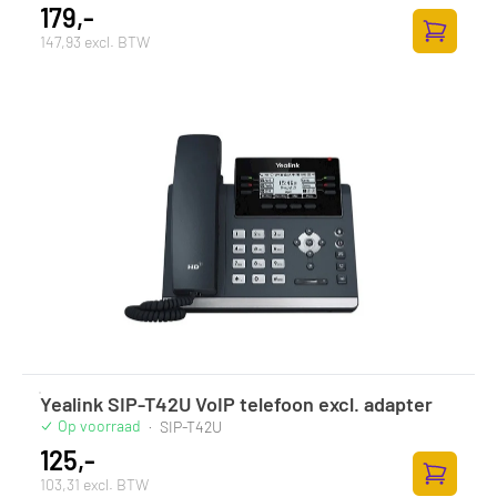
179,-
147,93 excl. BTW
Toevoege
Yealink SIP-T42U VoIP telefoon excl. adapter
Op voorraad
·
SIP-T42U
125,-
103,31 excl. BTW