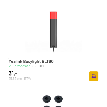
Toevoege
Yealink Busylight BLT60
Op voorraad
·
BLT60
31,-
25,62 excl. BTW
Toevoege