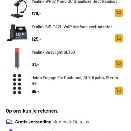
Yealink WH62 Mono UC Draadloze Dect Headset
179,-
Toevoe
Yealink SIP-T42U VoIP telefoon excl. adapter
125,-
Toevoe
Yealink Busylight BLT60
31,-
Toevoe
Jabra Engage Ear Cushions, BLK 5 pairs, Stereo
HS
99,-
Toevoe
Op ons kun je rekenen.
Gratis verzending
binnen de Benelux