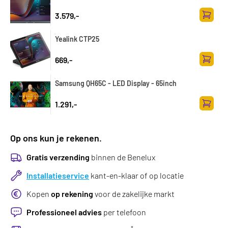
3.579,-
Toevoe
Yealink CTP25
669,-
Toevoe
Samsung QH65C - LED Display - 65inch
1.291,-
Toevoe
Op ons kun je rekenen.
Gratis verzending
binnen de Benelux
Installatieservice
kant-en-klaar of op locatie
Kopen
op rekening
voor de zakelijke markt
Professioneel advies
per telefoon