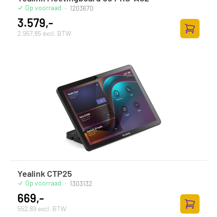
Op voorraad
·
1203670
3.579,-
2.957,85 excl. BTW
Toevoege
Yealink CTP25
Op voorraad
·
1303132
669,-
552,89 excl. BTW
Toevoege