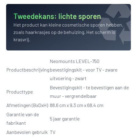
Tweedekans:
lichte sporen
Het product kan kleine cosmetische sporen hebben,
zoals haarkrasjes op de behuizing. Het scherm is
krasvrij.
Neomounts LEVEL-750
Productbeschrijving
bevestigingskit - voor TV - zware
uitvoering - zwart
Bevestigingskit - te bevestigen aan de
Producttype
muur - vergrendelbaar
Afmetingen (BxDxH)
88.6 cm x 9.3 cm x 68.4 cm
Garantie van de
5 jaar garantie
fabrikant
Aanbevolen gebruik
TV