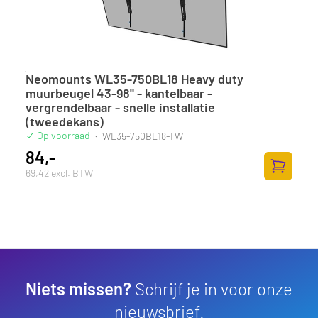
Neomounts WL35-750BL18 Heavy duty
muurbeugel 43-98" - kantelbaar -
vergrendelbaar - snelle installatie
(tweedekans)
Op voorraad
·
WL35-750BL18-TW
84,-
69,42 excl. BTW
Toevoege
Niets missen?
Schrijf je in voor onze
nieuwsbrief.