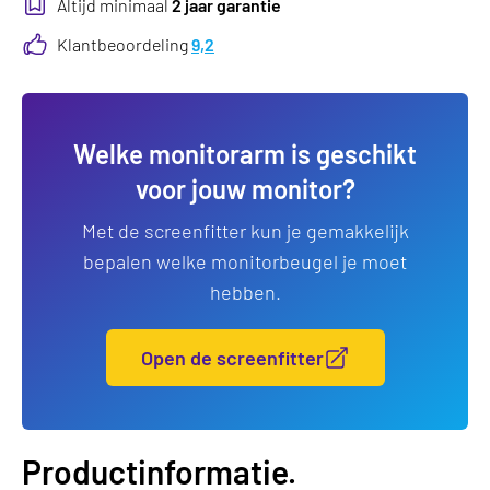
*
Altijd minimaal
2 jaar garantie
Klantbeoordeling
9,2
Welke monitorarm is geschikt
voor jouw monitor?
Met de screenfitter kun je gemakkelijk
bepalen welke monitorbeugel je moet
hebben.
Open de screenfitter
Productinformatie.