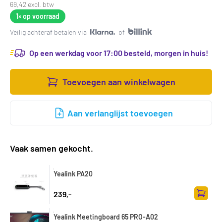
69,42 excl. btw
1×
op voorraad
Veilig achteraf betalen via
of
Op een werkdag voor 17:00 besteld, morgen in huis!
Toevoegen aan winkelwagen
Aan verlanglijst toevoegen
Vaak samen gekocht.
Yealink PA20
239,-
Toevoe
Yealink Meetingboard 65 PRO-A02