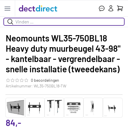
Wink
Open menu
Zoeken
Neomounts WL35-750BL18
Heavy duty muurbeugel 43-98"
- kantelbaar - vergrendelbaar -
snelle installatie (tweedekans)
0 beoordelingen
De beoordeling van dit product is
0.0
van de 5
Artikelnummer: WL35-750BL18-TW
84,-