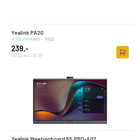
Yealink PA20
Op voorraad
·
PA20
239,-
197,52 excl. BTW
Toevoege
Yealink Meetingboard 65 PRO-A02