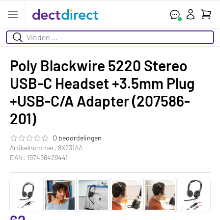
Wink
Open menu
Zoeken
Poly Blackwire 5220 Stereo
USB-C Headset +3.5mm Plug
+USB-C/A Adapter (207586-
201)
0 beoordelingen
De beoordeling van dit product is
0.0
van de 5
Artikelnummer: 8X231AA
EAN: 197498429441