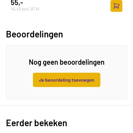
55,-
45,45 excl. BTW
Toevoege
Beoordelingen
Nog geen beoordelingen
Je beoordeling toevoegen
Eerder bekeken