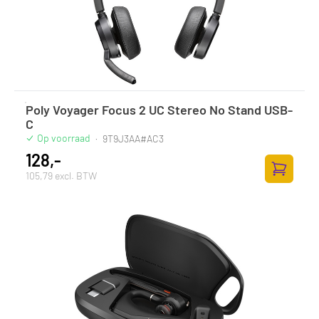
Poly Voyager Focus 2 UC Stereo No Stand USB-
C
Op voorraad
·
9T9J3AA#AC3
128,-
105,79 excl. BTW
Toevoege