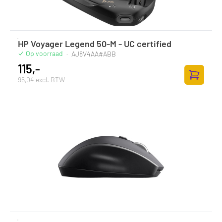
HP Voyager Legend 50-M - UC certified
Op voorraad
·
AJ8V4AA#ABB
115,-
95,04 excl. BTW
Toevoege