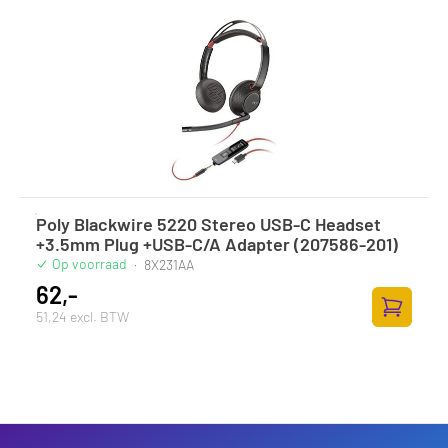
Poly Blackwire 5220 Stereo USB-C Headset
+3.5mm Plug +USB-C/A Adapter (207586-201)
Op voorraad
·
8X231AA
62,-
51,24 excl. BTW
Toevoege