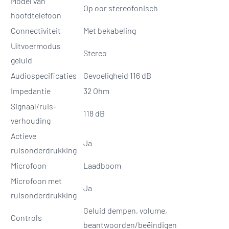
Model van
Op oor stereofonisch
hoofdtelefoon
Connectiviteit
Met bekabeling
Uitvoermodus
Stereo
geluid
Audiospecificaties
Gevoeligheid 116 dB
Impedantie
32 Ohm
Signaal/ruis-
118 dB
verhouding
Actieve
Ja
ruisonderdrukking
Microfoon
Laadboom
Microfoon met
Ja
ruisonderdrukking
Geluid dempen, volume,
Controls
beantwoorden/beëindigen