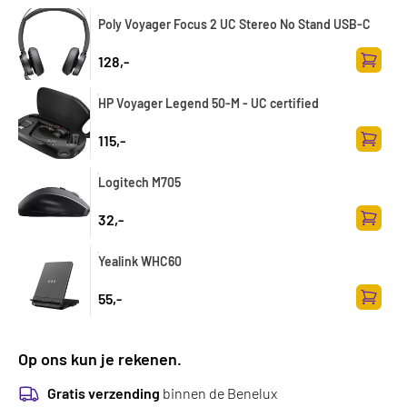
Poly Voyager Focus 2 UC Stereo No Stand USB-C
128,-
Toevoe
HP Voyager Legend 50-M - UC certified
115,-
Toevoe
Logitech M705
32,-
Toevoe
Yealink WHC60
55,-
Toevoe
Op ons kun je rekenen.
Gratis verzending
binnen de Benelux