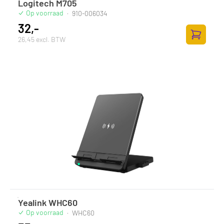
Logitech M705
Op voorraad
·
910-006034
32,-
26,45 excl. BTW
Toevoege
Yealink WHC60
Op voorraad
·
WHC60