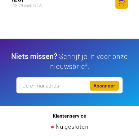
105,79 excl. BTW
Toevoege
Niets missen?
Schrijf je in voor onze
nieuwsbrief.
Abonneer
Klantenservice
●
Nu gesloten