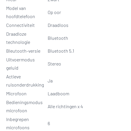
Model van
Op oor
hoofdtelefoon
Connectiviteit
Draadloos
Draadloze
Bluetooth
technologie
Bleutooth-versie
Bluetooth 5.1
Uitvoermodus
Stereo
geluid
Actieve
Ja
ruisonderdrukking
Microfoon
Laadboom
Bedieningsmodus
Alle richtingen x 4
microfoon
Inbegrepen
6
microfoons