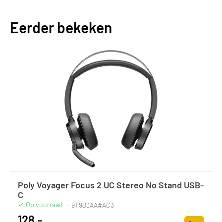
Eerder bekeken
Poly Voyager Focus 2 UC Stereo No Stand USB-
C
Op voorraad
·
9T9J3AA#AC3
128,-