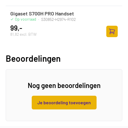
Gigaset S700H PRO Handset
Op voorraad
·
S30852-H2974-R102
99,-
81,82 excl. BTW
Toevoege
Beoordelingen
Nog geen beoordelingen
Je beoordeling toevoegen