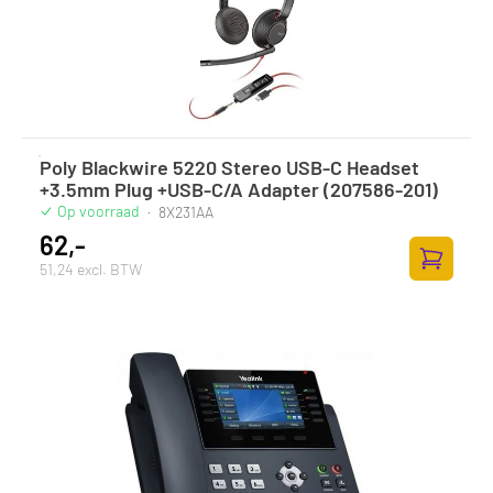
Poly Blackwire 5220 Stereo USB-C Headset
+3.5mm Plug +USB-C/A Adapter (207586-201)
Op voorraad
·
8X231AA
62,-
51,24 excl. BTW
Toevoege