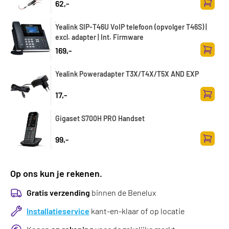
62,-
Toevoe
Yealink SIP-T46U VoIP telefoon (opvolger T46S) |
excl. adapter | Int. Firmware
169,-
Toevoe
Yealink Poweradapter T3X/T4X/T5X AND EXP
17,-
Toevoe
Gigaset S700H PRO Handset
99,-
Toevoe
Op ons kun je rekenen.
Gratis verzending
binnen de Benelux
Installatieservice
kant-en-klaar of op locatie