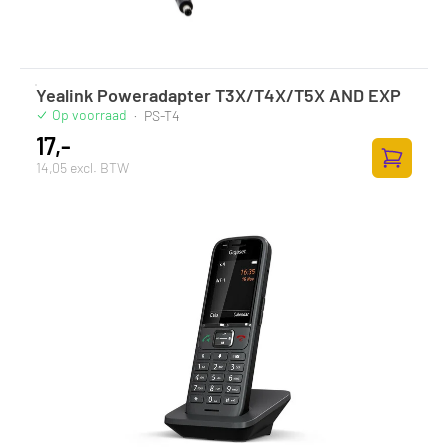
Yealink Poweradapter T3X/T4X/T5X AND EXP
Op voorraad
·
PS-T4
17,-
14,05 excl. BTW
Toevoege