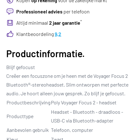
Kopen
op rekening
voor de zakelijke markt
Professioneel advies
per telefoon
*
Altijd minimaal
2 jaar garantie
Klantbeoordeling
9,2
Productinformatie.
Blijf gefocust
Creëer een focuszone om je heen met de Voyager Focus 2
Bluetooth®-stereoheadset. Slim ontworpen met perfecte
audio. Je hoort alleen jouw gesprek. Zo blijf je gefocust.
Productbeschrijving
Poly Voyager Focus 2 - headset
Headset - Bluetooth - draadloos -
Producttype
USB-C via Bluetooth-adapter
Aanbevolen gebruik
Telefoon, computer
Kleur
Zwart