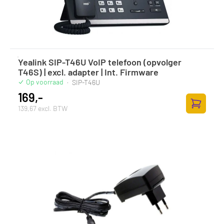
Yealink SIP-T46U VoIP telefoon (opvolger
T46S) | excl. adapter | Int. Firmware
Op voorraad
·
SIP-T46U
169,-
139,67 excl. BTW
Toevoege