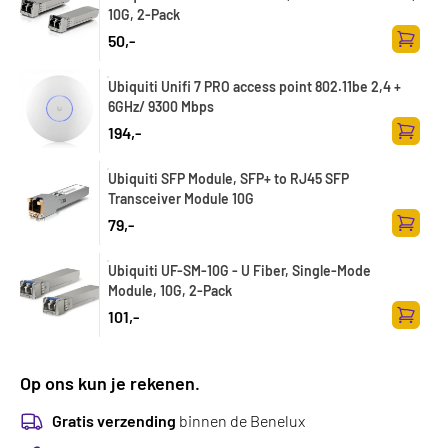
10G, 2-Pack
50,-
Toevoe
Ubiquiti Unifi 7 PRO access point 802.11be 2,4 +
6GHz/ 9300 Mbps
194,-
Toevoe
Ubiquiti SFP Module, SFP+ to RJ45 SFP
Transceiver Module 10G
79,-
Toevoe
Ubiquiti UF-SM-10G - U Fiber, Single-Mode
Module, 10G, 2-Pack
101,-
Toevoe
Op ons kun je rekenen.
Gratis verzending
binnen de Benelux