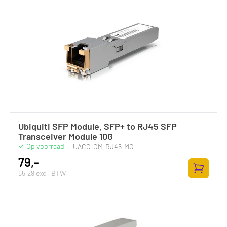
Ubiquiti SFP Module, SFP+ to RJ45 SFP
Transceiver Module 10G
Op voorraad
·
UACC-CM-RJ45-MG
79,-
65,29 excl. BTW
Toevoege