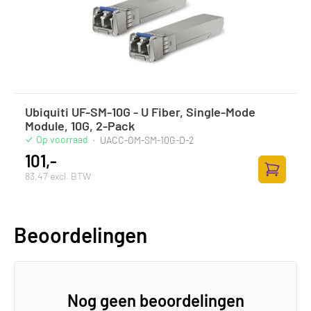
Ubiquiti UF-SM-10G - U Fiber, Single-Mode
Module, 10G, 2-Pack
Op voorraad
·
UACC-OM-SM-10G-D-2
101,-
83,47 excl. BTW
Toevoege
Beoordelingen
Nog geen beoordelingen