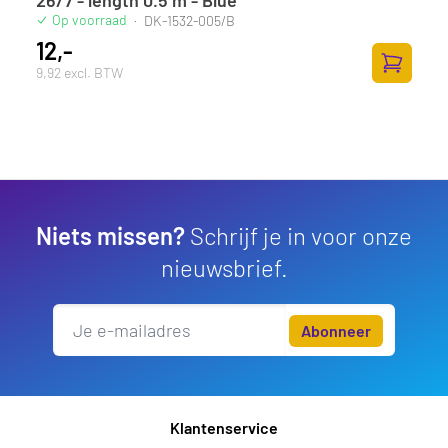
26/7 - length 0.5 m - Blue
Op voorraad
·
DK-1532-005/B
12,-
9,92 excl. BTW
Toevoege
Niets missen?
Schrijf je in voor onze
nieuwsbrief.
Abonneer
Klantenservice