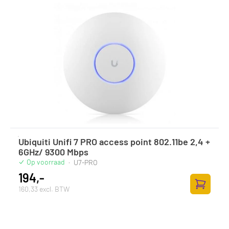
Ubiquiti Unifi 7 PRO access point 802.11be 2,4 +
6GHz/ 9300 Mbps
Op voorraad
·
U7-PRO
194,-
160,33 excl. BTW
Toevoege