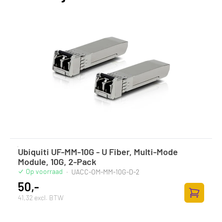
Ubiquiti UF-MM-10G - U Fiber, Multi-Mode
Module, 10G, 2-Pack
Op voorraad
·
UACC-OM-MM-10G-D-2
50,-
41,32 excl. BTW
Toevoege