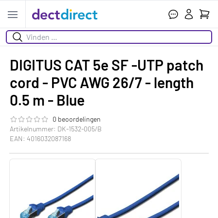
Wink
Open menu
Zoeken
DIGITUS CAT 5e SF -UTP patch
cord - PVC AWG 26/7 - length
0.5 m - Blue
0 beoordelingen
De beoordeling van dit product is
0.0
van de 5
Artikelnummer: DK-1532-005/B
EAN: 4016032087168