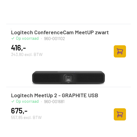
Logitech ConferenceCam MeetUP zwart
Op voorraad
·
960-001102
416,-
343,80 excl. BTW
Toevoege
Logitech MeetUp 2 - GRAPHITE USB
Op voorraad
·
960-001681
675,-
557,85 excl. BTW
Toevoege