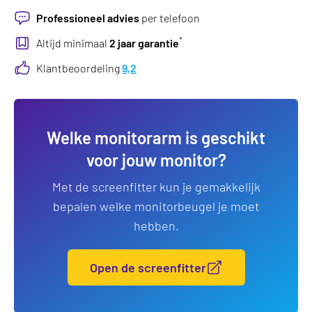
Professioneel advies
per telefoon
*
Altijd minimaal
2 jaar garantie
Klantbeoordeling
9,2
Welke monitorarm is geschikt
voor jouw monitor?
Met de screenfitter kun je gemakkelijk
bepalen welke monitorbeugel je moet
hebben.
Open de screenfitter