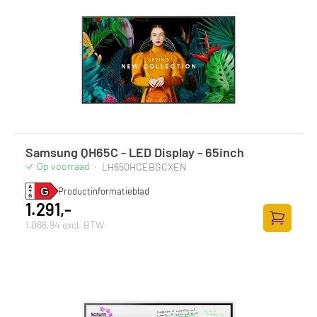
Samsung QH65C - LED Display - 65inch
Op voorraad
·
LH65QHCEBGCXEN
Productinformatieblad
1.291,-
1.066,94 excl. BTW
Toevoege