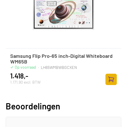
Samsung Flip Pro-65 inch-Digital Whiteboard
WM65B
Op voorraad
·
LH65WMBWBGCXEN
1.418,-
1.171,90 excl. BTW
Toevoege
Beoordelingen