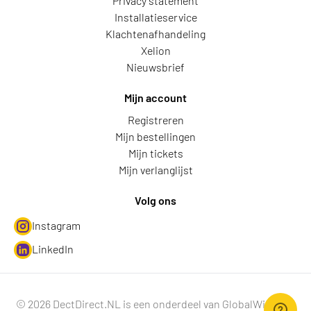
Privacy statement
Installatieservice
Klachtenafhandeling
Xelion
Nieuwsbrief
Mijn account
Registreren
Mijn bestellingen
Mijn tickets
Mijn verlanglijst
Volg ons
Instagram
LinkedIn
© 2026 DectDirect.NL is een onderdeel van GlobalWire B.V.