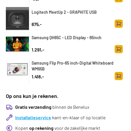
Toevoe
Logitech MeetUp 2 - GRAPHITE USB
675,-
Toevoe
Samsung QH65C - LED Display - 65inch
1.291,-
Toevoe
Samsung Flip Pro-65 inch-Digital Whiteboard
WM65B
1.418,-
Toevoe
Op ons kun je rekenen.
Gratis verzending
binnen de Benelux
Installatieservice
kant-en-klaar of op locatie
Kopen
op rekening
voor de zakelijke markt