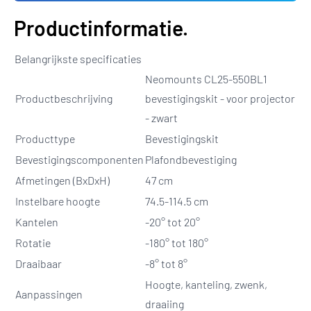
Productinformatie.
Belangrijkste specificaties
Neomounts CL25-550BL1
Productbeschrijving
bevestigingskit - voor projector
- zwart
Producttype
Bevestigingskit
Bevestigingscomponenten
Plafondbevestiging
Afmetingen (BxDxH)
47 cm
Instelbare hoogte
74.5-114.5 cm
Kantelen
-20° tot 20°
Rotatie
-180° tot 180°
Draaibaar
-8° tot 8°
Hoogte, kanteling, zwenk,
Aanpassingen
draaiing