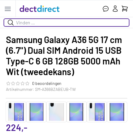
Wink
Open menu
Zoeken
Samsung Galaxy A36 5G 17 cm
(6.7") Dual SIM Android 15 USB
Type-C 6 GB 128GB 5000 mAh
Wit (tweedekans)
0 beoordelingen
De beoordeling van dit product is
0.0
van de 5
Artikelnummer: SM-A366BZABEUB-TW
224,-