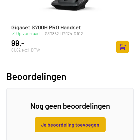
Gigaset S700H PRO Handset
Op voorraad
·
S30852-H2974-R102
99,-
81,82 excl. BTW
Toevoege
Beoordelingen
Nog geen beoordelingen
Je beoordeling toevoegen