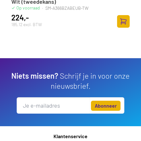
Wit (tweedekans)
Op voorraad
·
SM-A366BZABEUB-TW
224,-
185,12 excl. BTW
Toevoege
Niets missen?
Schrijf je in voor onze
nieuwsbrief.
Abonneer
Klantenservice