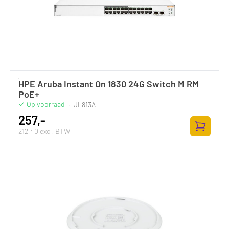
HPE Aruba Instant On 1830 24G Switch M RM
PoE+
Op voorraad
·
JL813A
257,-
212,40 excl. BTW
Toevoege