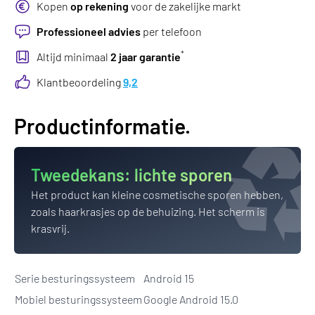
Kopen
op rekening
voor de zakelijke markt
Professioneel advies
per telefoon
*
Altijd minimaal
2 jaar garantie
Klantbeoordeling
9,2
Productinformatie.
Tweedekans:
lichte sporen
Het product kan kleine cosmetische sporen hebben,
zoals haarkrasjes op de behuizing. Het scherm is
krasvrij.
Serie besturingssysteem
Android 15
Mobiel besturingssysteem
Google Android 15.0