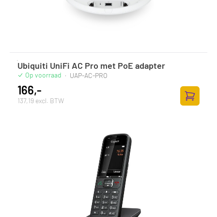
Ubiquiti UniFi AC Pro met PoE adapter
Op voorraad
·
UAP-AC-PRO
166,-
137,19 excl. BTW
Toevoege