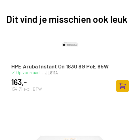
Dit vind je misschien ook leuk
HPE Aruba Instant On 1830 8G PoE 65W
Op voorraad
·
JL811A
163,-
134,71 excl. BTW
Toevoege