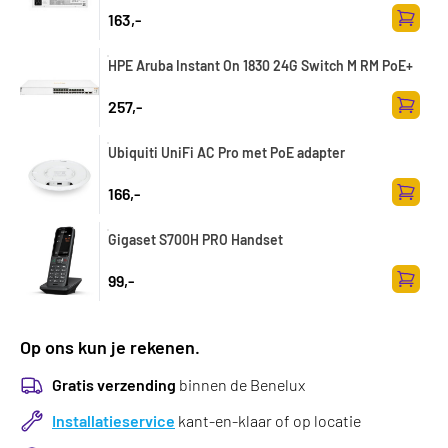
163,-
Toevoe
HPE Aruba Instant On 1830 24G Switch M RM PoE+
257,-
Toevoe
Ubiquiti UniFi AC Pro met PoE adapter
166,-
Toevoe
Gigaset S700H PRO Handset
99,-
Toevoe
Op ons kun je rekenen.
Gratis verzending
binnen de Benelux
Installatieservice
kant-en-klaar of op locatie