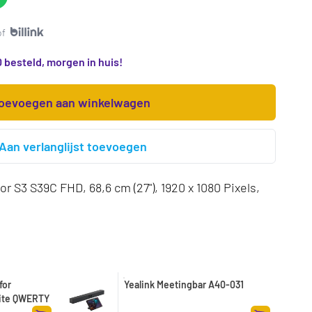
of
 besteld, morgen in huis!
oevoegen aan winkelwagen
Aan verlanglijst toevoegen
r S3 S39C FHD, 68,6 cm (27"), 1920 x 1080 Pixels,
for
Yealink Meetingbar A40-031
ite QWERTY