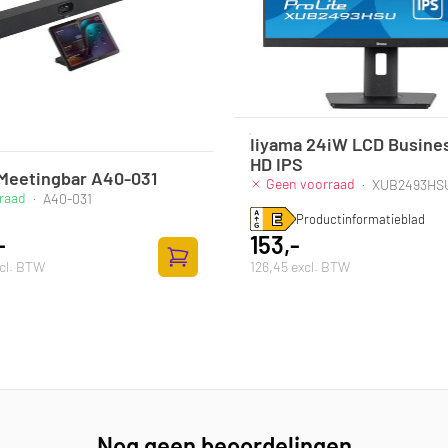
Iiyama 24iW LCD Busines
HD IPS
 Meetingbar A40-031
Geen voorraad
·
XUB2493HS
raad
·
A40-031
Productinformatieblad
-
153,-
xcl. BTW
126,45 excl. BTW
lwagen
Toevoegen aan winkelwagen
Nog geen beoordelingen