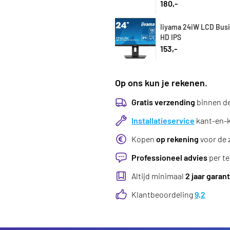
180,-
Iiyama 24iW LCD Busi
HD IPS
153,-
Op ons kun je rekenen.
Gratis verzending
binnen d
Installatieservice
kant-en-kl
Kopen
op rekening
voor de 
Professioneel advies
per te
Altijd minimaal
2 jaar garant
Klantbeoordeling
9,2