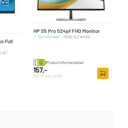
HP S5 Pro 524pf FHD Monitor
Op voorraad
·
9D9L6UT#ABB
s Full
U-B7
Productinformatieblad
157,-
129,75 excl. BTW
Toevoegen aan