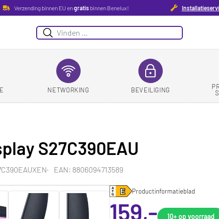
Verzending binnen EU en
gratis
binnen Benelux!
Installatieserv
Zoeken
P
E
NETWORKING
BEVEILIGING
splay S27C390EAU
27C390EAUXEN
EAN: 8806094713589
Productinformatieblad
159,-
10+
op voorraad