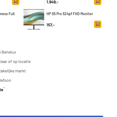
1.949,-
Toevoegen aan winkelwagen
Toevoegen a
ness Full
HP S5 Pro 524pf FHD Monitor
157,-
Toevoegen a
e Benelux
aar of op locatie
zakelijke markt
lefoon
*
ie