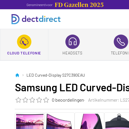
Genomineerd voor
CLOUD TELEFONIE
HEADSETS
TELEFONI
LED Curved-Display S27C390EAU
Samsung LED Curved-Di
0 beoordelingen
Artikelnummer: LS
De beoordeling van dit product is
0.0
van de 5