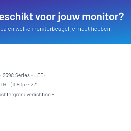
eschikt voor jouw monitor?
bepalen welke monitorbeugel je moet hebben.
S39C Series - LED-
 HD (1080p) - 27"
chtergrondverlichting -