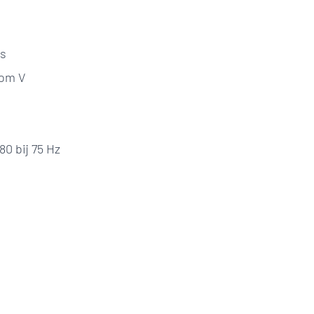
js
oom V
80 bij 75 Hz