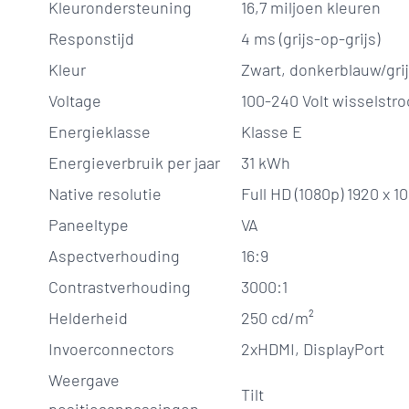
Kleurondersteuning
16,7 miljoen kleuren
Responstijd
4 ms (grijs-op-grijs)
Kleur
Zwart, donkerblauw/gri
Voltage
100-240 Volt wisselstr
Energieklasse
Klasse E
Energieverbruik per jaar
31 kWh
Native resolutie
Full HD (1080p) 1920 x 10
Paneeltype
VA
Aspectverhouding
16:9
Contrastverhouding
3000:1
Helderheid
250 cd/m²
Invoerconnectors
2xHDMI, DisplayPort
Weergave
Tilt