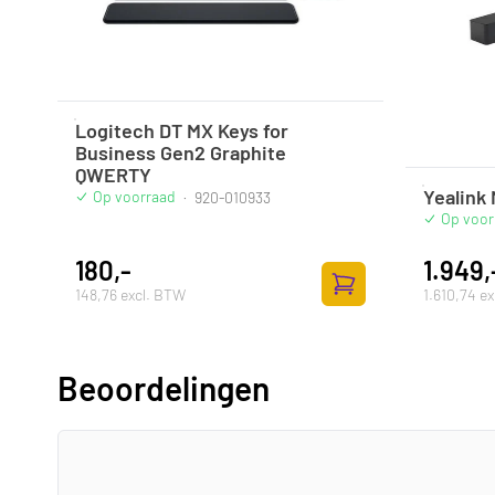
Logitech DT MX Keys for
Business Gen2 Graphite
QWERTY
Yealink
Op voorraad
·
920-010933
Op voor
180,-
1.949,
148,76 excl. BTW
1.610,74 e
Toevoegen aan winke
Beoordelingen