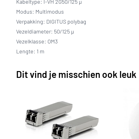
Kabeltype: I-VH 2G50/125 µ
Modus: Multimodus
Verpakking: DIGITUS polybag
Vezeldiameter: 50/125 µ
Vezelklasse: OM3
Lengte: 1 m
Dit vind je misschien ook leuk