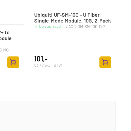
Ubiquiti UF-SM-10G - U Fiber,
Single-Mode Module, 10G, 2-Pack
Op voorraad
·
UACC-OM-SM-10G-D-2
+ to
odule
5-MG
101,-
83,47 excl. BTW
Toevoegen aan winkelwagen
Toevoegen aan