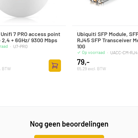
 Unifi 7 PRO access point
Ubiquiti SFP Module, SFP
e 2,4 + 6GHz/ 9300 Mbps
RJ45 SFP Transceiver M
10G
raad
·
U7-PRO
Op voorraad
·
UACC-CM-RJ4
79,-
l. BTW
65,29 excl. BTW
lwagen
Toevoegen aan winkelwagen
Nog geen beoordelingen