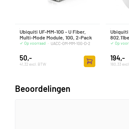
Ubiquiti UF-MM-10G - U Fiber,
Ubiquiti
Multi-Mode Module, 10G, 2-Pack
802.11b
Op voorraad
Op voor
·
UACC-OM-MM-10G-D-2
50,-
194,-
41,32 excl. BTW
160,33 exc
Toevoegen aan winke
Beoordelingen