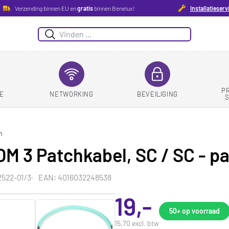
Verzending binnen EU en
gratis
binnen Benelux!
Installatieserv
Zoeken
P
E
NETWORKING
BEVEILIGING
m
 3 Patchkabel, SC / SC - pat
522-01/3
EAN: 4016032248538
19,-
50+
op voorraad
15,70 excl. btw