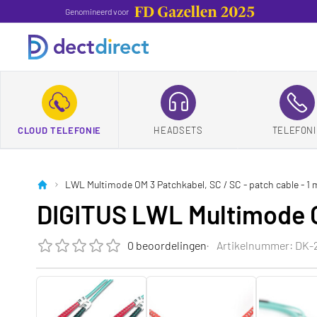
Genomineerd voor
CLOUD TELEFONIE
HEADSETS
TELEFONI
LWL Multimode OM 3 Patchkabel, SC / SC - patch cable - 1 
DIGITUS LWL Multimode OM
0 beoordelingen
Artikelnummer: DK-2
De beoordeling van dit product is
0.0
van de 5