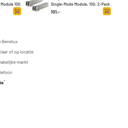
 Module 10G
Single-Mode Module, 10G, 2-Pack
101,-
Toevoegen aan winkelwagen
Toevoegen a
e Benelux
aar of op locatie
zakelijke markt
lefoon
*
ie