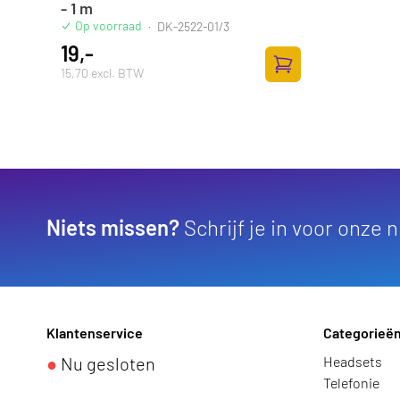
- 1 m
Op voorraad
·
DK-2522-01/3
19,-
15,70 excl. BTW
Toevoegen aan wink
Niets missen?
Schrijf je in voor onze 
Klantenservice
Categorieë
●
Nu gesloten
Headsets
Telefonie