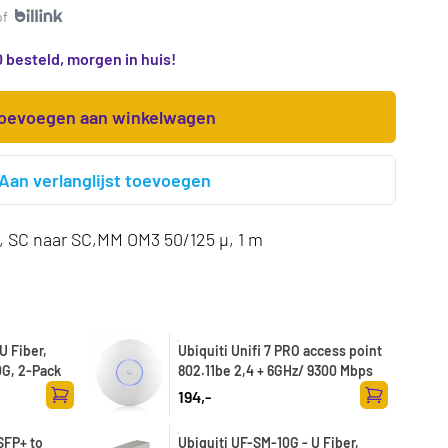
of
 besteld, morgen in huis!
oevoegen aan winkelwagen
Aan verlanglijst toevoegen
, SC naar SC,MM OM3 50/125 µ, 1 m
U Fiber,
Ubiquiti Unifi 7 PRO access point
0G, 2-Pack
802.11be 2,4 + 6GHz/ 9300 Mbps
194,-
Toevoegen aan winkelwagen
Toevoegen a
SFP+ to
Ubiquiti UF-SM-10G - U Fiber,