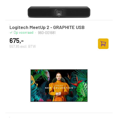
Logitech MeetUp 2 - GRAPHITE USB
Op voorraad
·
960-001681
675,-
557,85 excl. BTW
Toevoege