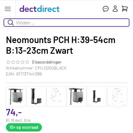
Wink
Open menu
Zoeken
Neomounts PCH H:39-54cm
B:13-23cm Zwart
0 beoordelingen
De beoordeling van dit product is
0.0
van de 5
Artikelnummer: CPU-D200BLACK
EAN: 8717371441388
74,-
61,16 excl. btw
10+
op voorraad