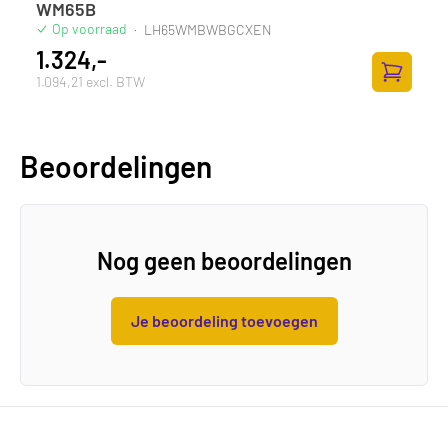
WM65B
Op voorraad
·
LH65WMBWBGCXEN
1.324,-
1.094,21 excl. BTW
Toevoege
Beoordelingen
Nog geen beoordelingen
Je beoordeling toevoegen