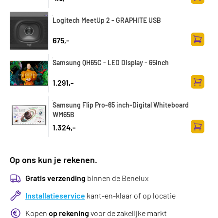
Toevoe
Logitech MeetUp 2 - GRAPHITE USB
675,-
Toevoe
Samsung QH65C - LED Display - 65inch
1.291,-
Toevoe
Samsung Flip Pro-65 inch-Digital Whiteboard
WM65B
1.324,-
Toevoe
Op ons kun je rekenen.
Gratis verzending
binnen de Benelux
Installatieservice
kant-en-klaar of op locatie
Kopen
op rekening
voor de zakelijke markt