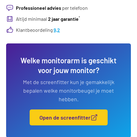
Professioneel advies
per telefoon
*
Altijd minimaal
2 jaar garantie
Klantbeoordeling
9,2
Welke monitorarm is geschikt
voor jouw monitor?
Met de screenfitter kun je gemakkelijk
bepalen welke monitorbeugel je moet
hebben.
Open de screenfitter