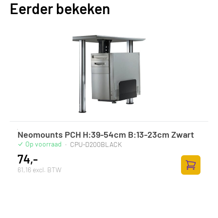
Eerder bekeken
Neomounts PCH H:39-54cm B:13-23cm Zwart
Op voorraad
·
CPU-D200BLACK
74,-
61,16 excl. BTW
Toevoege