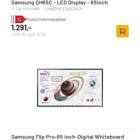
Samsung QH65C - LED Display - 65inch
Op voorraad
·
LH65QHCEBGCXEN
Productinformatieblad
1.291,-
1.066,94 excl. BTW
Toevoege
Samsung Flip Pro-65 inch-Digital Whiteboard