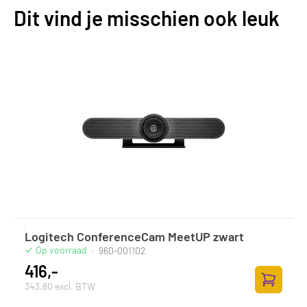
Dit vind je misschien ook leuk
Logitech ConferenceCam MeetUP zwart
Op voorraad
·
960-001102
416,-
343,80 excl. BTW
Toevoege